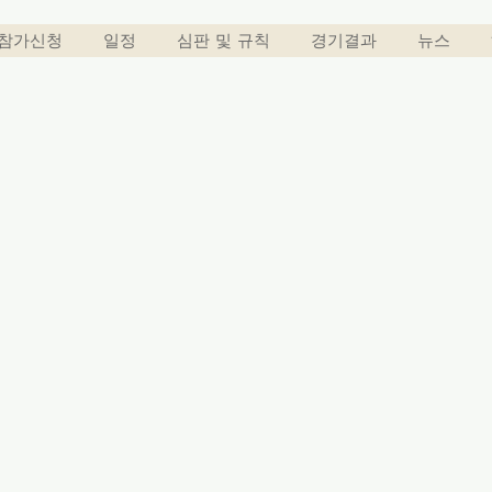
참가신청
일정
심판 및 규칙
경기결과
뉴스