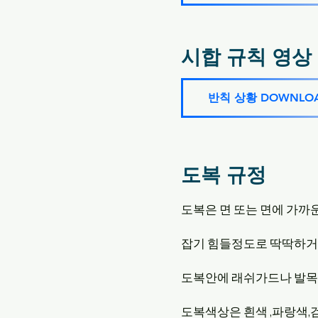
​시합 규칙 영상
반칙 상황 DOWNLOA
도복 규정
도복은 면 또는 면에 가까운
잡기 힘들정도로 딱딱하거
​도복안에 래쉬가드나 발목
도복색상은 흰색 ,파랑색,