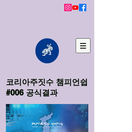
코리아주짓수 챔피언쉽
#006 공식결과